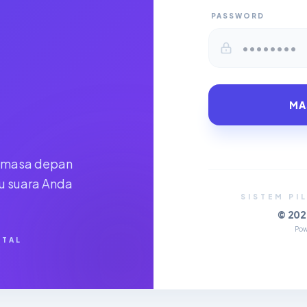
PASSWORD
MA
k masa depan
tu suara Anda
SISTEM PI
© 202
Po
ITAL