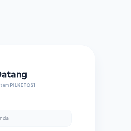
Datang
istem
PILKETOS1
.