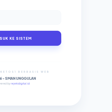
SUK KE SISTEM
LKETOS1 BERBASIS WEB
6 - SMAN UNGGULAN
wered by
rejekidigital.id